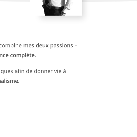
e combine
mes deux passions
–
nce complète.
iques afin de donner vie à
nalisme.