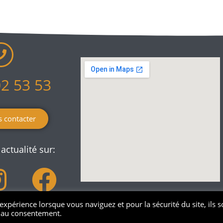
02 53 53
 contacter
actualité sur:
périence lorsque vous naviguez et pour la sécurité du site, ils s
s au consentement.
Mentions lég