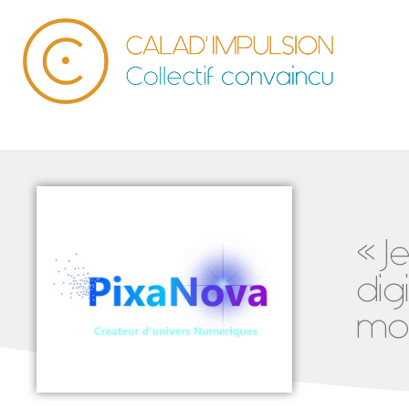
« J
dig
mom